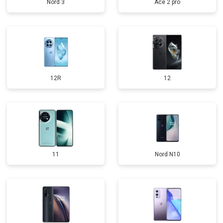
Nord 3
Ace 2 pro
12R
12
11
Nord N10